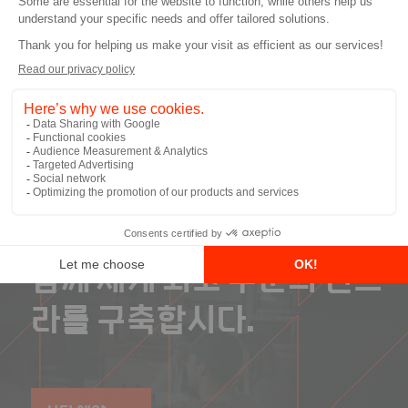
process, from analysis to implementation,
adoption and change management. Alex
holds a PhD degree in Software Engineering
from Potsdam University in Berlin, Germany.
함께 세계 최고 수준의 인프
라를 구축합시다.