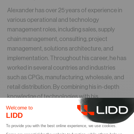
Alexander has over 25 years of experience in
various operational and technology
management roles, including sales, supply
chain management, consulting, project
management, solutions architecture, and
implementation. Throughout his career, he has
worked in several countries and industries
such as CPGs, manufacturing, wholesale, and
retail distribution. By combining his in-depth
knowledge of technologies with his
interdisciplinary experience, Alexander can
advise and accompany companies
throughout their digital transformation