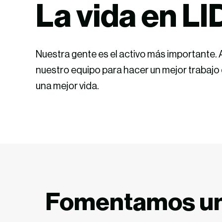
L
a vida en L
Nuestra gente es
el
activo más importante
.
nuestr
o equipo
para ha
cer
un
mejor trabajo
una
mejor vida.
Fomentamos u