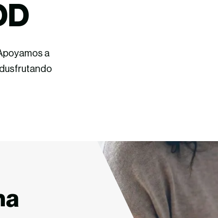
IDD
Apoyamos a
dusfrutando
na