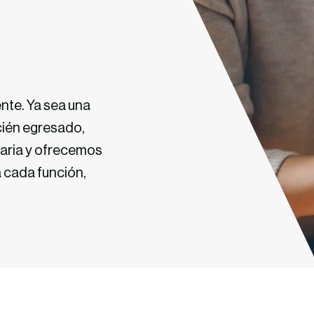
nte
.
Ya sea una
ecién egresado
,
naria y ofrecemos
a cada
función,