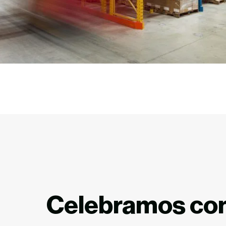
C
elebramos
co