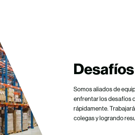
D
esafío
Somos aliados de
equi
enfrentar los desafíos
rápidamente.
T
rabajar
colegas y
logr
an
do
resu