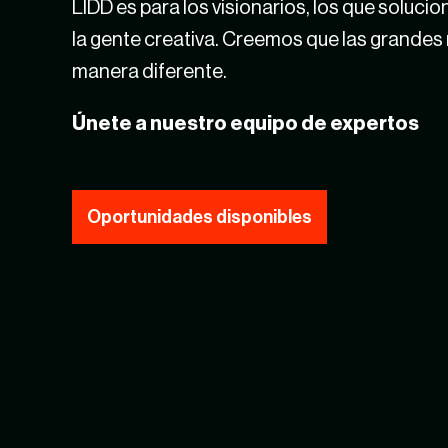
LIDD es para los
visionarios
, los
que solucio
la gente
creativ
a
. C
reemos que las grandes
manera diferente.
Únete a n
uestro equipo de expertos
Oportunidades disponibles