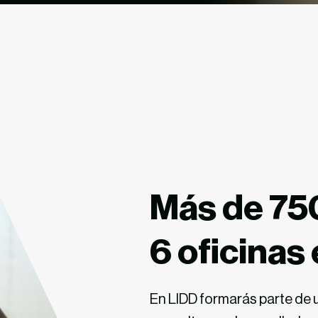
Más de 75
6
oficinas
En
LIDD
forma
rá
s parte de
u